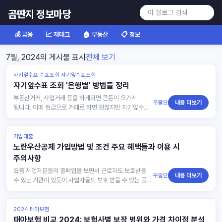
곰딴지 정보마당
💰 금융
📈 재테크
🏠 부동산
📋 정보
7월, 2024의 게시물 표시
전체 보기
자기앞수표 수표조회 자기앞수표조회
자기앞수표 조회 '은행별' 방법들 정리
부동산거래, 사업거래 등을 하게되면 큰돈이 오가게
꾸물단
내용 더보기
됩니다. 이때 현금으로 거래로 하면 괜찮지만 자기앞수표
로 수취하게 될때는 꼼꼼히 체크해야합니다. 그래서
수표로 거래하게될때는 …
기업대출
노란우산공제 가입방법 및 조건 주요 혜택들과 이용 시
주의사항
요즘 사업자분들의 줄폐업을 보면서 근로자도 보호받을
꾸물단
내용 더보기
수 있는 기관이 있듯이 사업자들도 보호 받을 수 있는 곳이
있어야 한다는 생각을 했습니다. 그리고 그 보호 받을 수
있는 기관…
2024 태아보험
태아보험 비교 2024: 보험사별 보장 범위와 가격 차이점 분석