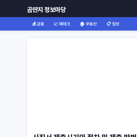
곰딴지 정보마당
💰 금융
📈 재테크
🏠 부동산
📋 정보