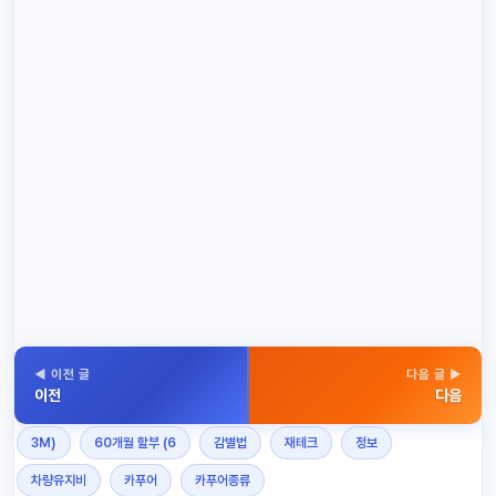
◀ 이전 글
다음 글 ▶
이전
다음
3M)
60개월 할부 (6
감별법
재테크
정보
차량유지비
카푸어
카푸어종류