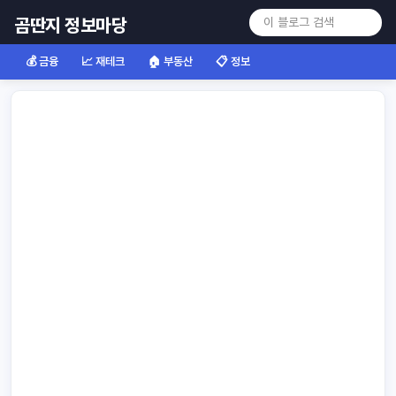
곰딴지 정보마당
💰 금융
📈 재테크
🏠 부동산
📋 정보