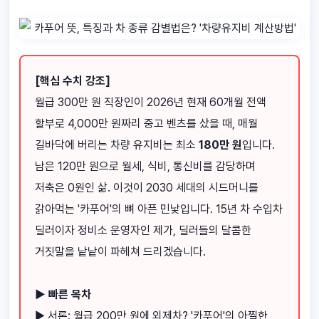
[핵심 수치 강조]
월급 300만 원 직장인이 2026년 현재 60개월 전액
할부로 4,000만 원짜리 중고 벤츠를 샀을 때, 매월
길바닥에 버리는 차량 유지비는 최소
180만 원
입니다.
남은 120만 원으로 월세, 식비, 통신비를 감당하며
저축은 0원인 삶. 이것이 2030 세대의 시드머니를
갉아먹는 '카푸어'의 뼈 아픈 민낯입니다. 15년 차 수입차
딜러이자 정비소 운영자인 제가, 딜러들의 달콤한
거짓말을 낱낱이 파헤쳐 드리겠습니다.
▶ 빠른 목차
▶ 서론: 월급 200만 원에 외제차? '카푸어'의 아찔한