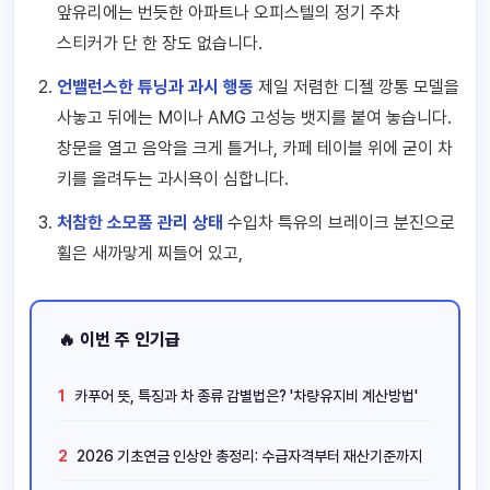
앞유리에는 번듯한 아파트나 오피스텔의 정기 주차
스티커가 단 한 장도 없습니다.
언밸런스한 튜닝과 과시 행동
제일 저렴한 디젤 깡통 모델을
사놓고 뒤에는 M이나 AMG 고성능 뱃지를 붙여 놓습니다.
창문을 열고 음악을 크게 틀거나, 카페 테이블 위에 굳이 차
키를 올려두는 과시욕이 심합니다.
처참한 소모품 관리 상태
수입차 특유의 브레이크 분진으로
휠은 새까맣게 찌들어 있고,
🔥 이번 주 인기급
1
카푸어 뜻, 특징과 차 종류 감별법은? '차량유지비 계산방법'
2
2026 기초연금 인상안 총정리: 수급자격부터 재산기준까지