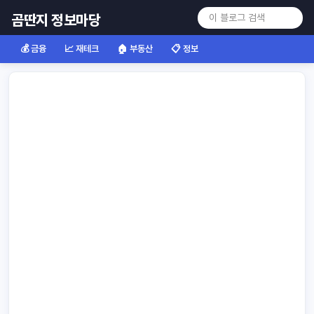
곰딴지 정보마당
💰 금융
📈 재테크
🏠 부동산
📋 정보