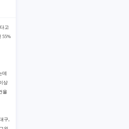
진다고
55%
는데
 이상
조건을
 대구,
 그외