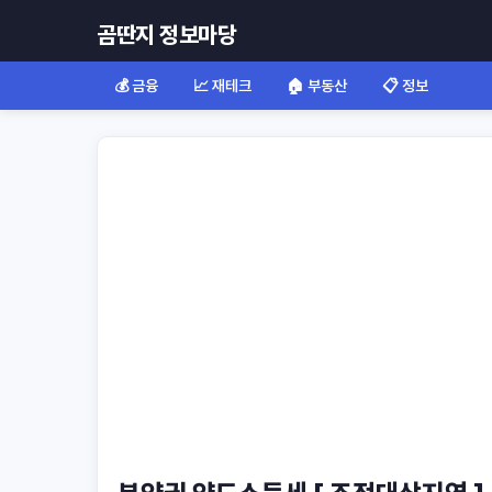
곰딴지 정보마당
💰 금융
📈 재테크
🏠 부동산
📋 정보