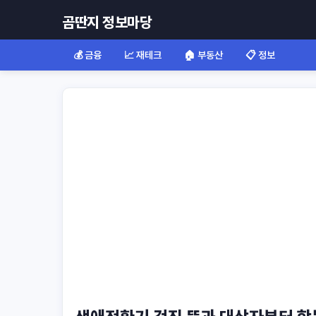
곰딴지 정보마당
💰 금융
📈 재테크
🏠 부동산
📋 정보