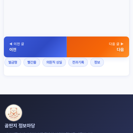
◀ 이전 글
다음 글 ▶
이전
다음
벌금형
빨간줄
의원직 상실
전과기록
정보
곰딴지 정보마당