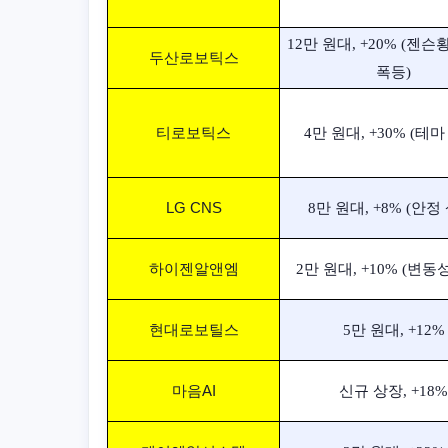
12만 원대, +20% (젠슨
두산로보틱스
폭등) ​
티로보틱스
4만 원대, +30% (테마 
LG CNS
8만 원대, +8% (안정 
하이젠알앤엠
2만 원대, +10% (변동성
현대로보틸스
5만 원대, +12% 
마음AI
신규 상장, +18% 