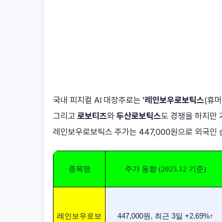
국내 피지컬 AI 대장주로는
'레인보우로보틱스
(휴
그리고
로보티즈
와
두산로보틱스
도 경쟁을 하지만
레인보우로보틱스 주가는 447,000원으로 외국인 
종목명
주가 동향 (2025.12 기준)
레인보우로보
447,000원, 최근 3일 +2.69%↑