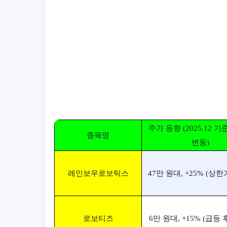
주가 동향 (2025.12 기
종목명
변동)
레인보우로보틱스
47만 원대, +25% (상한가
로보티즈
6만 원대, +15% (급등 후