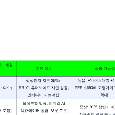
준, 1개월
주요 이슈
성장 가능성
삼성전자 지분 35%↑,
높음: FY2025 매출 +
RB-Y1 휴머노이드 시연 성공,
PER 4,690배 고평가에
 다수) ​
엔비디아 파트너십 ​
확대 ​
물적분할 발표, 피지컬 AI
중상: 2025 상반기 매
액츄에이터 공급, 보롯 로봇
 조정) ​
자율주행 로봇 수요 폭