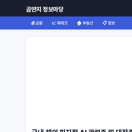
곰딴지 정보마당
💰 금융
📈 재테크
🏠 부동산
📋 정보