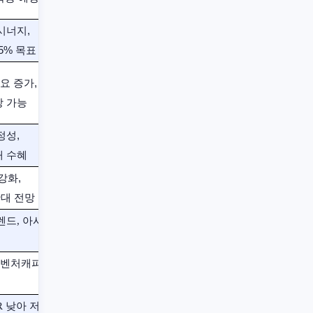
시너지,
% 목표 ​
요 증가,
 가능 ​
정성,
 수혜 ​
강화,
대 전망 ​
렌드, 아시아
, 벤처캐피털
ER 낮아 저평가