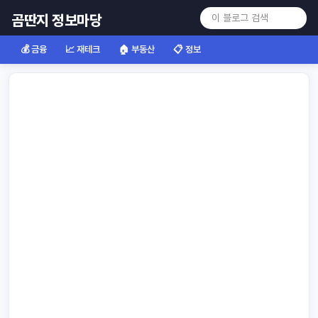
곰딴지 정보마당
💰 금융
📈 재테크
🏠 부동산
📋 정보