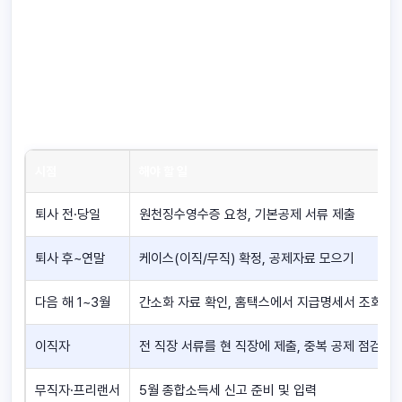
시점
해야 할 일
퇴사 전·당일
원천징수영수증 요청, 기본공제 서류 제출
퇴사 후~연말
케이스(이직/무직) 확정, 공제자료 모으기
다음 해 1~3월
간소화 자료 확인, 홈택스에서 지급명세서 조회
이직자
전 직장 서류를 현 직장에 제출, 중복 공제 점검
무직자·프리랜서
5월 종합소득세 신고 준비 및 입력